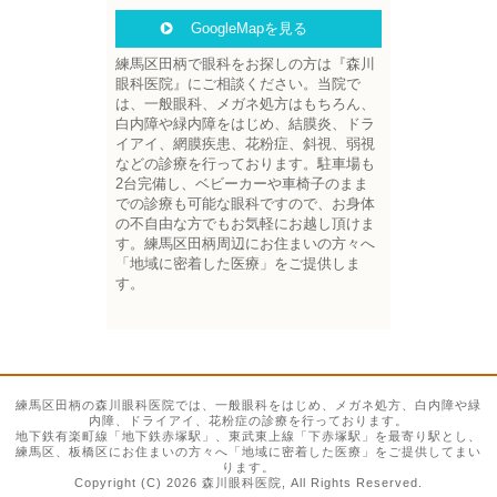
GoogleMapを見る
練馬区田柄で眼科をお探しの方は『森川
眼科医院』にご相談ください。当院で
は、一般眼科、メガネ処方はもちろん、
白内障や緑内障をはじめ、結膜炎、ドラ
イアイ、網膜疾患、花粉症、斜視、弱視
などの診療を行っております。駐車場も
2台完備し、ベビーカーや車椅子のまま
での診療も可能な眼科ですので、お身体
の不自由な方でもお気軽にお越し頂けま
す。練馬区田柄周辺にお住まいの方々へ
「地域に密着した医療」をご提供しま
す。
練馬区田柄の森川眼科医院では、一般眼科をはじめ、メガネ処方、白内障や緑
内障、ドライアイ、花粉症の診療を行っております。
地下鉄有楽町線「地下鉄赤塚駅」、東武東上線「下赤塚駅」を最寄り駅とし、
練馬区、板橋区にお住まいの方々へ「地域に密着した医療」をご提供してまい
ります。
Copyright (C) 2026 森川眼科医院, All Rights Reserved.